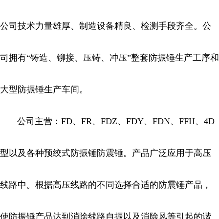
公司技术力量雄厚、制造设备精良、检测手段齐全。公
司拥有“铸造、铆接、压铸、冲压”整套防振锤生产工序和
大型防振锤生产车间。
公司主营：FD、FR、FDZ、FDY、FDN、FFH、4D
型以及各种预绞式防振锤防震锤。产品广泛应用于高压
线路中。根据高压线路的不同选择合适的防震锤产品，
使防振锤产品达到消除线路自振以及消除风等引起的谐