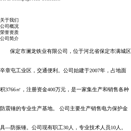
关于我们
公司概况
荣誉资质
公司简介
保定市澜龙铁业有限公司，位于河北省保定市满城区
辛章屯工业区，交通便利。公司始建于2007年，占地面
积3766㎡，注册资金400万元，是一家集生产和销售各种
防震锤的专业生产基地。 公司主要生产销售电力保护金
具---防振锤。公司现有职工30人，专业技术人员10人。