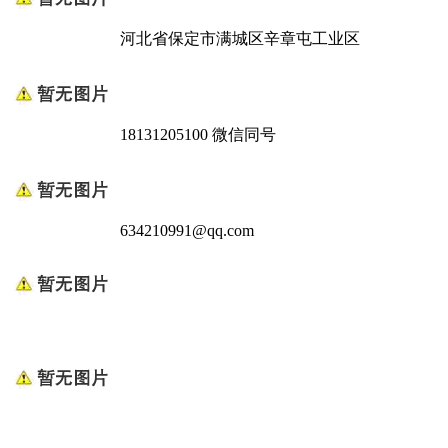
河北省保定市满城区辛章屯工业区
18131205100 微信同号
634210991@qq.com