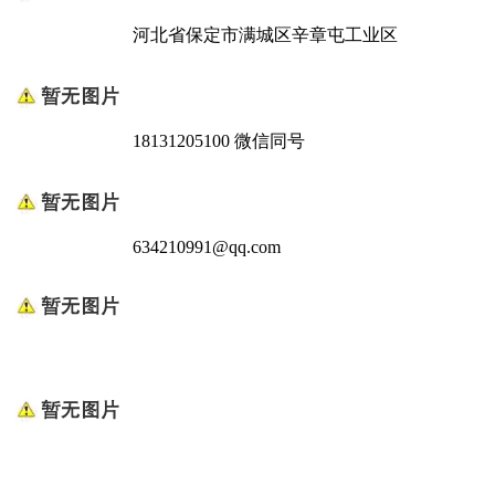
河北省保定市满城区辛章屯工业区
18131205100 微信同号
634210991@qq.com