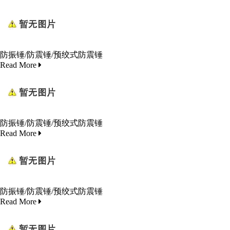
防振锤/防震锤/预绞式防震锤
Read More
防振锤/防震锤/预绞式防震锤
Read More
防振锤/防震锤/预绞式防震锤
Read More