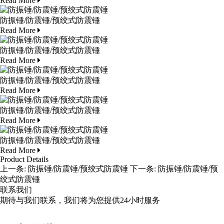
Read More
防振锤/防震锤/预绞式防震锤
Read More
防振锤/防震锤/预绞式防震锤
Read More
防振锤/防震锤/预绞式防震锤
Read More
防振锤/防震锤/预绞式防震锤
Read More
防振锤/防震锤/预绞式防震锤
Read More
Product Details
上一条:
防振锤/防震锤/预绞式防震锤
下一条:
防振锤/防震锤/预
绞式防震锤
联系我们
期待与我们联系，我们将为您提供24小时服务