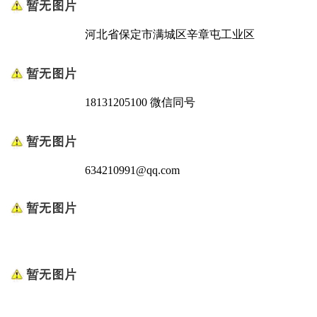
河北省保定市满城区辛章屯工业区
18131205100 微信同号
634210991@qq.com