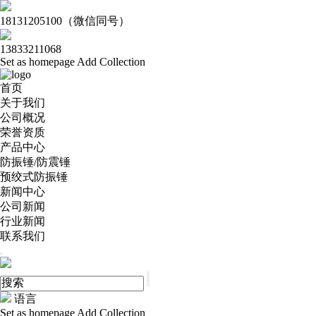
18131205100（微信同号）
13833211068
Set as homepage
Add Collection
首页
关于我们
公司概况
荣誉资质
产品中心
防振锤/防震锤
预绞式防振锤
新闻中心
公司新闻
行业新闻
联系我们
语言
Set as homepage
Add Collection