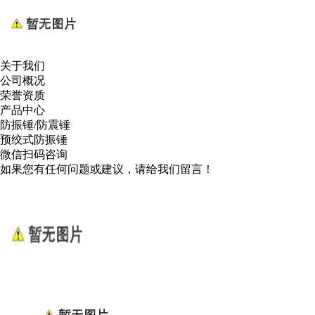
关于我们
公司概况
荣誉资质
产品中心
防振锤/防震锤
预绞式防振锤
微信扫码咨询
如果您有任何问题或建议，请给我们留言！